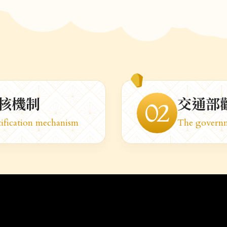
核機制
交通部
02
tification mechanism
The governm