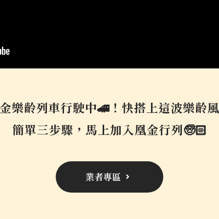
金樂齡列車行駛中🚄！快搭上這波樂齡
簡單三步驟，馬上加入凰金行列🧓🏻
業者專區