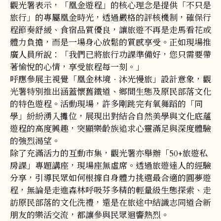
觀光署表示，「凰金遊程」的核心理念是提供「不只是
旅行」的專屬凰金時光，透過嚴格的評核機制，確保行
程節奏舒緩、食宿品質優良，讓旅遊不再是走馬看花或
體力負擔，而是一場身心放鬆的質感享受。正如現場推
廣人員所說：「我們已將旅行功課準備好，您只需要帶
著愉悅的心情，享受旅程每一刻。」
呼應參展主視覺「凰金林境．沐光慢旅」設計意象，觀
光署特別推出涵蓋懷舊鐵道、鄉間生態及原民部落文化
的特色遊程。活動現場，許多剛跳完有氧舞蹈的「同
學」紛紛湧入攤位，展現出對結合自然美學與文化底蘊
遊程的高度興趣，突顯樂齡族追求心靈滿足與深度體驗
的強烈渴望。
除了充滿活力的互動市集，觀光署亦舉辦「50+旅遊私
房課」專題講座，現場座無虛席。透過旅遊達人的經驗
分享，引導民眾如何根據自身體力挑選最合適的圓夢遊
程，無論是走進森林呼吸芬多精的輕量級生態探索、走
訪原民部落的文化洗禮，還是在旅途中結識志同道合新
朋友的樂活交流，都讓參與民眾迴響熱烈。