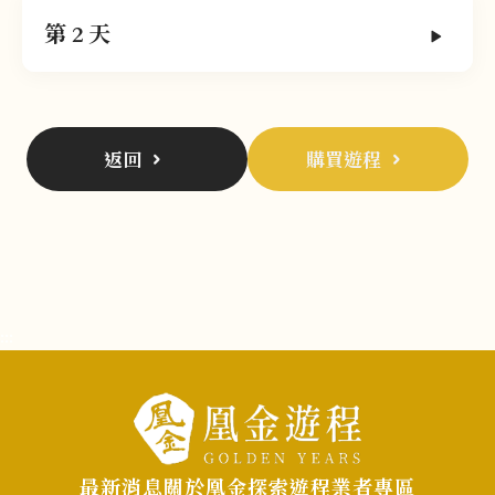
第 2 天
返回
購買遊程
:::
最新消息
關於凰金
探索遊程
業者專區