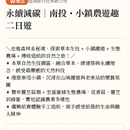
佳瑛旅行社有限公司
樂活
永續減碳｜南投・小鎮農遊趣
二日遊
＼走進森林系秘境，探索草本生技 × 小鎮鐵道 × 生態
農場 × 傳統造紙的自然之旅！／
✶ 本草自然生技園區，融合草本、綠建築與永續理
念，感受最療癒的天然科技
✶ 漫遊車埕小鎮，沉浸在山城鐵道與老車站的懷舊氛
圍
✶ 豐年靈芝菇類 × 宏基蜜蜂生態農場，從香菇、靈芝
到蜂蜜，實地認識農業多樣性
✶ 廣興紙寮體驗手工造紙，親手感受紙張的生命與職
人精神