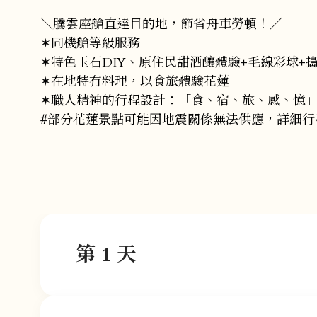
＼騰雲座艙直達目的地，節省舟車勞頓！／
✶同機艙等級服務
✶特色玉石DIY、原住民甜酒釀體驗+毛線彩球+搗
✶在地特有料理，以食旅體驗花蓮
✶職人精神的行程設計：「食、宿、旅、感、憶
#部分花蓮景點可能因地震關係無法供應，詳細行
第 1 天