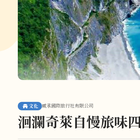
威承國際旅行社有限公司
文化
洄瀾奇萊自慢旅味