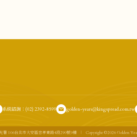
系統諮詢：(02) 2392-8599
golden-years@kingspread.com.tw
光署 106台北市大安區忠孝東路4段290號9樓
|
Copyright ©2026 Golden Years