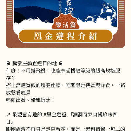
🚆 騰雲座艙直達目的地 🚆
什麼！不用搭飛機，也能享受機艙等級的超高規格服
務？
搭上舒適寬敞的騰雲座艙，吃著限定便當與零食，一路
放鬆看風景
輕鬆出發、優雅抵達！
📍 最豐富有趣的 #凰金遊程 『洄瀾奇萊自慢旅味四
日』
跟團旅遊不再只是走馬看花，而是一起創造獨一無二的