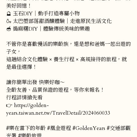
美好回憶！
🔮 玉石DIY｜動手打造專屬小物
🍶 太巴塱部落甜酒釀體驗｜走進原民生活文化
🥣 搗麻糬DIY｜體驗傳統美味的樂趣
不管你是喜歡慢活的樂齡族，還是想和爸媽一起出遊的
子女，
這趟結合文化體驗 × 養生行程 × 高規接待的旅程，就
是最佳選擇！
讓你簡單出發 快樂好咖～
全齡友善、品質保證的遊程，等你來報名！
行程詳情搶先看
👉 https://golden-
years.taiwan.net.tw/TravelDetail/2024060033
#樂在當下的年齡 #凰金遊程 #GoldenYears #交通部觀
光署 #樂齡旅遊