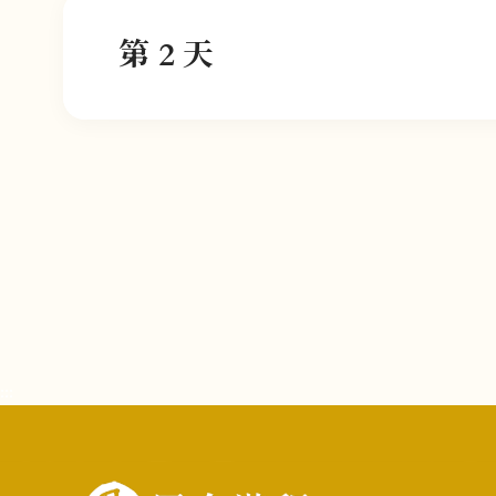
第 2 天
:::