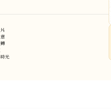
大片
詩意
流轉
道
影時光