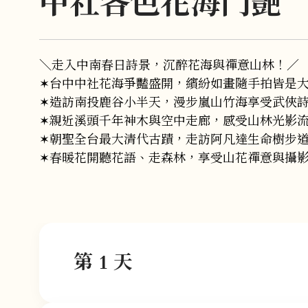
中社各色花海鬥艷
＼走入中南春日詩景，沉醉花海與禪意山林！／
✶台中中社花海爭豔盛開，繽紛如畫隨手拍皆是
✶造訪南投鹿谷小半天，漫步嵐山竹海享受武俠
✶親近溪頭千年神木與空中走廊，感受山林光影
✶朝聖全台最大清代古蹟，走訪阿凡達生命樹步
✶春暖花開聽花語、走森林，享受山花禪意與攝
第 1 天