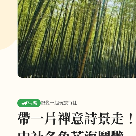
銀髮一起玩旅行社
生態
帶一片禪意詩景走！