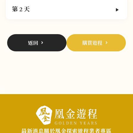
第 2 天
返回
購買遊程
:::
最新消息
關於凰金
探索遊程
業者專區