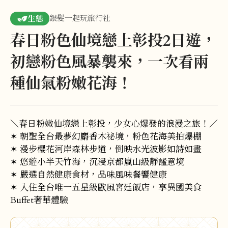
銀髮一起玩旅行社
生態
春日粉色仙境戀上彰投2日遊，
初戀粉色風暴襲來，一次看兩
種仙氣粉嫩花海！
＼春日粉嫩仙境戀上彰投，少女心爆發的浪漫之旅！／
✶ 朝聖全台最夢幻麝香木祕境，粉色花海美拍爆棚
✶ 漫步櫻花河岸森林步道，倒映水光波影如詩如畫
✶ 悠遊小半天竹海，沉浸京都嵐山級靜謐意境
✶ 嚴選自然健康食材，品味風味餐饗健康
✶ 入住全台唯一五星級歐風宮廷飯店，享異國美食
Buffet奢華體驗