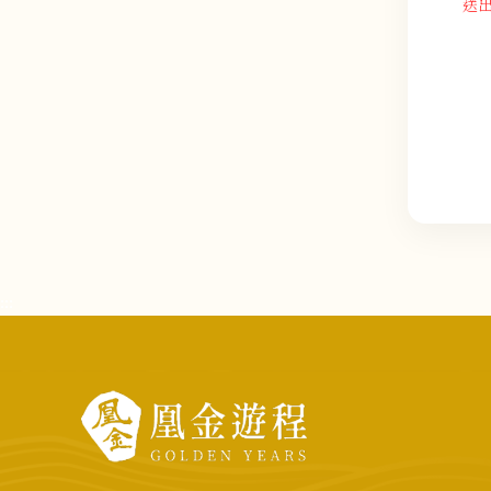
送
:::